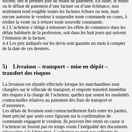
société, dès le premier jour de retard de paiement. En outre, le retard
ou le défaut de paiement d’une facture ou d’une échéance, non
seulement rend exigible toutes les factures échues ou non, mais
encore autorise le vendeur à suspendre toute commande en cours, à
résilier la vente ou à refuser toute nouvelle commande.
4.3 L’acheteur s’oblige à retourner les effets de commerce dans les
délais habituels de la profession, soit dans les huit jours qui suivent
l’émission de la facture.
4.4 Les prix indiqués sur les devis sont garantis un mois à compter
de la date de ces derniers.
5) Livraison – transport – mise en dépôt –
transfert des risques
La livraison est réputée effectuée lorsque les marchandises sont
chargées sur le véhicule de transport, et emporte transfert immédiat
des risques à la charge de l’acheteur, quelles que soient les modalités
contractuelles relatives au paiement des frais de transport et
d’assurance.
Les délais de livraison sont contractuellement fixés entre les parties,
étant précisé que seuls ceux figurant sur la confirmation de
commande engagent le vendeur. Ils peuvent être remis en cause si
l’acheteur ne fournit pas en temps voulu l’intégralité des documents
nécessaires à la fabrication. L’acheteur ne peut pas solliciter de