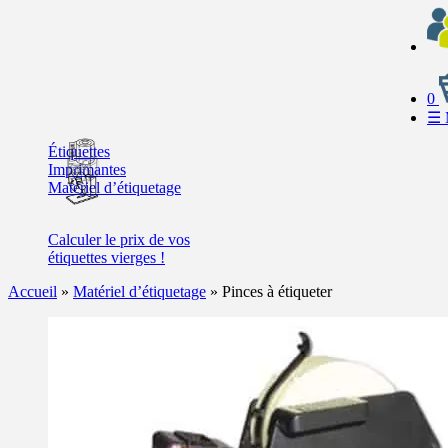
0
☰
Étiquettes
Imprimantes
Matériel d’étiquetage
Calculer
le prix de vos
étiquettes
vierges !
Accueil
»
Matériel d’étiquetage
»
Pinces à étiqueter