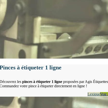
Pinces à étiqueter 1 ligne
Découvrez les
pinces à étiqueter 1 ligne
proposées par Agis Étiquettes
Commandez votre pince à étiqueter directement en ligne !
Lexique
Voir 