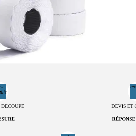
e-
rev
ille
 DECOUPE
DEVIS E
ESURE
RÉPONSE E