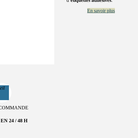
d’
étiquettes adhésives
.
En savoir plus
eil
T COMMANDE
N 24 / 48 H