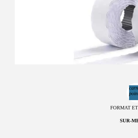
carr
point
FORMAT ET
SUR-M