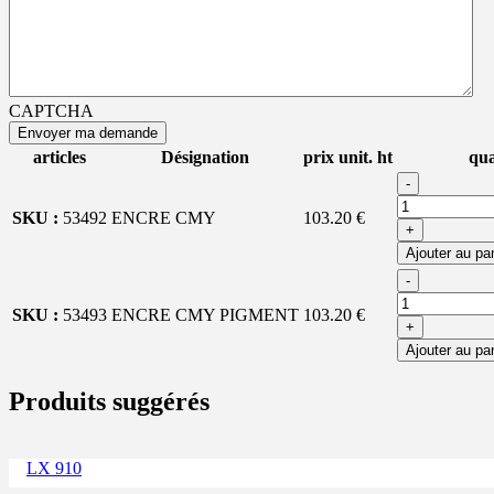
CAPTCHA
articles
Désignation
prix unit. ht
qua
-
SKU :
53492
ENCRE CMY
103.20 €
+
Ajouter au pa
-
SKU :
53493
ENCRE CMY PIGMENT
103.20 €
+
Ajouter au pa
Produits suggérés
LX 910