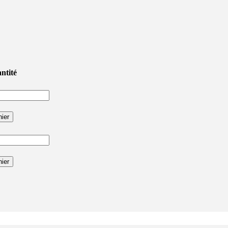
ntité
nier
nier