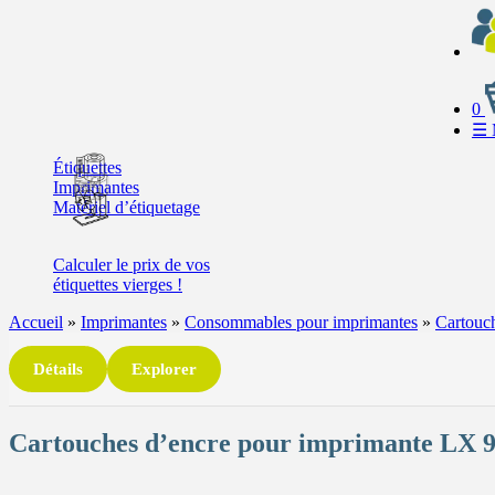
0
☰
Étiquettes
Imprimantes
Matériel d’étiquetage
Calculer
le prix de vos
étiquettes
vierges !
Accueil
»
Imprimantes
»
Consommables pour imprimantes
»
Cartouch
Détails
Explorer
Cartouches d’encre pour imprimante LX 