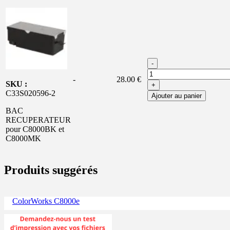
-
-
28.00 €
SKU :
+
C33S020596-2
Ajouter au panier
BAC
RECUPERATEUR
pour C8000BK et
C8000MK
Produits suggérés
ColorWorks C8000e