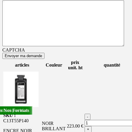
CAPTCHA
prix
articles
Couleur
quantité
unit. ht
s Nos Formats
nthetique Mat
apier Brillant
Papier Mat
Nouveau
SKU :
-
C13T55P140
NOIR
223.00 €
BRILLANT
+
ENCRE NOIR