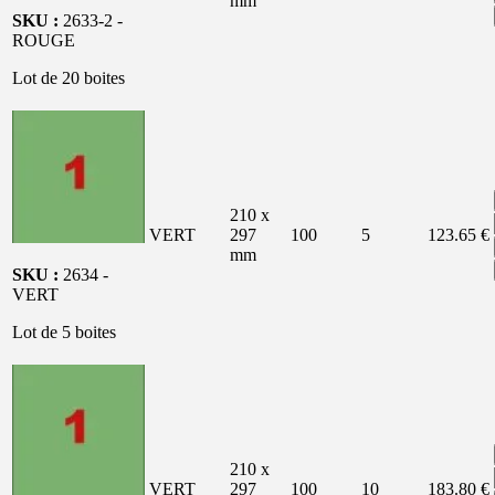
mm
SKU :
2633-2 -
ROUGE
Lot de 20 boites
210 x
VERT
297
100
5
123.65 €
mm
SKU :
2634 -
VERT
Lot de 5 boites
210 x
VERT
297
100
10
183.80 €