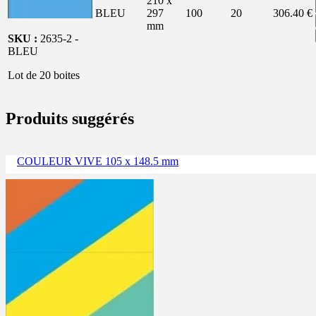
210 x
BLEU
297
100
20
306.40 €
mm
SKU :
2635-2 -
BLEU
Lot de 20 boites
Produits suggérés
COULEUR VIVE 105 x 148.5 mm