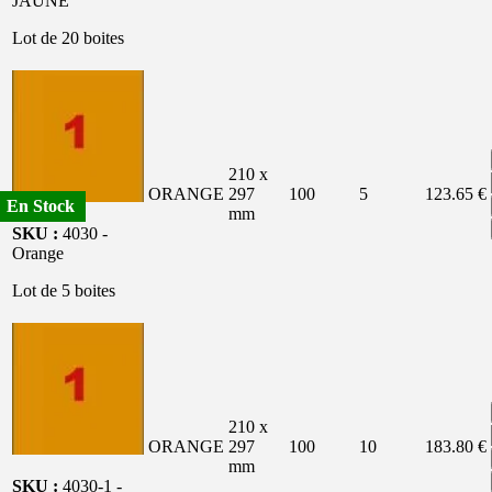
JAUNE
Lot de 20 boites
210 x
ORANGE
297
100
5
123.65 €
En Stock
En Stock
En Stock
En Stock
En Stock
En Stock
En Stock
mm
SKU :
4030 -
Orange
Lot de 5 boites
210 x
ORANGE
297
100
10
183.80 €
mm
SKU :
4030-1 -