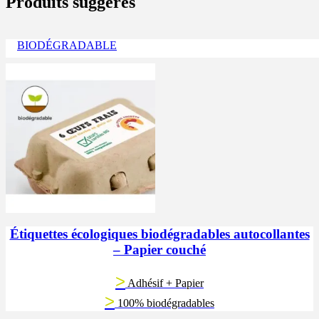
Produits suggérés
BIODÉGRADABLE
Étiquettes écologiques biodégradables autocollantes
– Papier couché
>
Adhésif + Papier
>
100% biodégradables