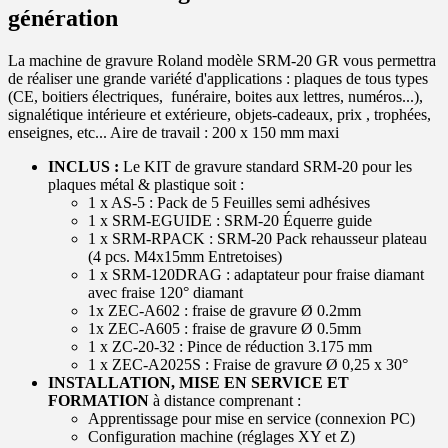
génération
La machine de gravure Roland modèle SRM-20 GR vous permettra
de réaliser une grande variété d'applications : plaques de tous types
(CE, boitiers électriques, funéraire, boites aux lettres, numéros...),
signalétique intérieure et extérieure, objets-cadeaux, prix , trophées,
enseignes, etc... Aire de travail : 200 x 150 mm maxi
INCLUS :
Le KIT de gravure standard SRM-20 pour les
plaques métal & plastique soit :
1 x AS-5 : Pack de 5 Feuilles semi adhésives
1 x SRM-EGUIDE : SRM-20 Équerre guide
1 x SRM-RPACK : SRM-20 Pack rehausseur plateau
(4 pcs. M4x15mm Entretoises)
1 x SRM-120DRAG : adaptateur pour fraise diamant
avec fraise 120° diamant
1x ZEC-A602 : fraise de gravure Ø 0.2mm
1x ZEC-A605 : fraise de gravure Ø 0.5mm
1 x ZC-20-32 : Pince de réduction 3.175 mm
1 x ZEC-A2025S : Fraise de gravure Ø 0,25 x 30°
INSTALLATION, MISE EN SERVICE ET
FORMATION
à distance comprenant :
Apprentissage pour mise en service (connexion PC)
Configuration machine (réglages XY et Z)