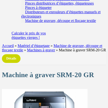
Pinces distributrices d’étiquettes, étiqueteuses
Pinces à étiqueter
Distributeurs et enrouleurs d’étiquettes manuels et
électroniques
Machine de gravure, découpe et flocage textile
Calculer
le prix de vos
étiquettes
vierges !
Accueil
»
Matériel d’étiquetage
»
Machine de gravure, découpe et
flocage textile
»
Machines à graver
»
Machine à graver SRM-20 GR
Détails
Machine à graver SRM-20 GR