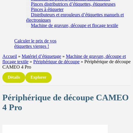
Pinces distributrices d’étiquettes, étiqueteuses
Pinces à étiqueter
Distributeurs et enrouleurs d’étiquettes manuels et
électroniques
Machine de gravure, découpe et flocage textile
Calculer
le prix de vos
étiquettes
vierges !
Accueil
»
Matériel d’étiquetage
»
Machine de gravure, découpe et
flocage textile
»
Périphérique de découpe
»
Périphérique de découpe
CAMEO 4 Pro
Détails
Explorer
Périphérique de découpe CAMEO
4 Pro