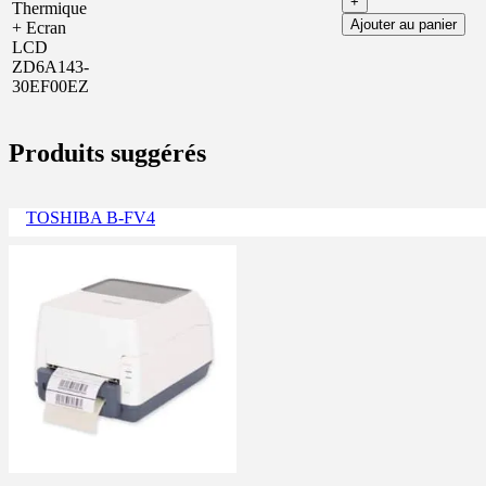
+
Thermique
Ajouter au panier
+ Ecran
LCD
ZD6A143-
30EF00EZ
Produits suggérés
TOSHIBA B-FV4