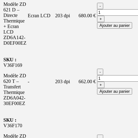
Modèle ZD
-
621 D –
Directe
Ecran LCD
203 dpi
680.00 €
+
Thermique
Ajouter au panier
+ Ecran
LCD
ZD6A142-
D0EF00EZ
SKU :
V36F169
-
Modèle ZD
620 T –
-
203 dpi
662.00 €
+
Transfert
Ajouter au panier
Thermique
ZD6A042-
30EF00EZ
SKU :
V36F170
Modèle ZD
-