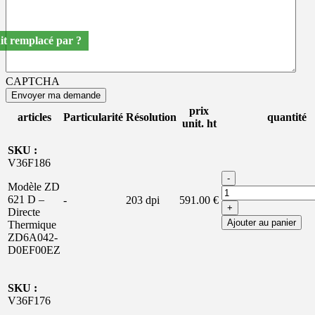
it remplacé par ?
CAPTCHA
prix
articles
Particularité
Résolution
quantité
unit. ht
SKU :
V36F186
-
Modèle ZD
621 D –
-
203 dpi
591.00 €
+
Directe
Ajouter au panier
Thermique
ZD6A042-
D0EF00EZ
SKU :
V36F176