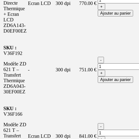
Directe
Ecran LCD
300 dpi
770.00 €
+
Thermique
Ajouter au panier
+ Ecran
LCD
ZD6A143-
D0EF00EZ
SKU :
V36F192
-
Modèle ZD
621 T –
-
300 dpi
751.00 €
+
Transfert
Ajouter au panier
Thermique
ZD6A043-
30EF00EZ
SKU :
V36F166
Modèle ZD
-
621 T –
Transfert
Ecran LCD
300 dpi
841.00 €