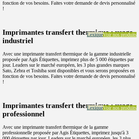
fonction de vos besoins. Faites votre demande de devis personnalisé
!
Imprimantes transfert thermique : usage
Lexique
Voir nos produits
industriel
Avec une imprimante transfert thermique de la gamme industrielle
proposée par Agis Étiquettes, imprimez plus de 5 000 étiquettes par
jour. Leaders sur le marché européen, les 3 plus grandes marques
Sato, Zebra et Toshiba sont disponibles et vous serons proposées en
fonction de vos besoins. Faites votre demande de devis personnalisé
!
Imprimantes transfert thermique : usage
Lexique
Voir nos produits
professionnel
Avec une imprimante transfert thermique de la gamme
professionnelle proposée par Agis Étiquettes, imprimez jusqu'à 3
000 étiquettes par jour. Leaders sur le marché européen, les 3 plus