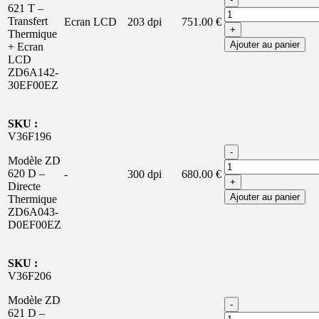
621 T –
Transfert
Ecran LCD
203 dpi
751.00 €
+
Thermique
Ajouter au panier
+ Ecran
LCD
ZD6A142-
30EF00EZ
SKU :
V36F196
-
Modèle ZD
620 D –
-
300 dpi
680.00 €
+
Directe
Ajouter au panier
Thermique
ZD6A043-
D0EF00EZ
SKU :
V36F206
Modèle ZD
-
621 D –