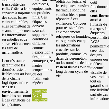
obligation légale, et
outil
des pièces,
traçabilité des
les étiquettes transfert
fonctionnel 
équipements
colis
. Grâce à leur
thermique sont une
elles
ou produits
capacité à imprimer
solution idéale pour
contribuen
finis. Ces
des codes-barres
répondre à ces
aussi à
étiquettes
clairs et durables,
exigences. Conçues
l’image de
doivent
elles permettent de
pour résister à des
marque
. L
souvent
scanner rapidement
environnements
étiquettes
supporter des
les informations
réfrigérés ou humides,
personnalis
conditions
essentielles et de
elles garantissent que
AGIS
difficiles,
suivre efficacement
les informations
permettent 
comme
les flux de
cruciales sur les
créer des
l’exposition à
marchandises.
produits, comme les
designs
des produits
dates de péremption
uniques qui
Leur résistance
chimiques, des
ou les numéros de lot,
reflètent
garantit que les
hautes
restent lisibles
tout au
l’identité
données restent
températures
long de leur cycle de
visuelle de
lisibles tout au long
ou des
vie.
vos produits
de la chaîne
frottements
tout en
logistique, même
répétés.
garantissant
dans des
une lisibilité
Contacter
environnements
parfaite des
AGIS
humides
ou soumis
informations
Étiquettes
à des variations de
température.