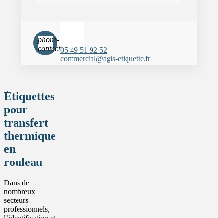
phone-
contact
05 49 51 92 52
commercial@agis-etiquette.fr
Étiquettes
pour
transfert
thermique
en
rouleau
Dans de
nombreux
secteurs
professionnels,
l’identification et