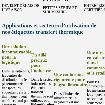
DEVIS ET DÉLAIS DE
ENTREPRIS
PETITES SÉRIES ET
LIVRAISON
CERTIFIÉE I
SUR MESURE
Applications et secteurs d’utilisation de
nos étiquettes transfert thermique
Une solution
incontournable
Une mise
Un allié
pour la
en valeur
précieux
logistique
dans le
pour
commerc
l’industrie
Dans les entrepôts,
et le retai
Une conformité
les centres de
rigoureuse pour
Dans le secteur
distribution ou les
Pour les
industriel, les
plateformes de
l’agroalimentaire
commerces 
étiquettes
transport, les
les magasins
transfert
étiquettes transfert
Dans
l’industrie
les étiquette
thermique sont
thermique jouent
alimentaire
, la
ne sont pas
utilisées pour
un rôle central pour
traçabilité est une
seulement u
l’identification
assurer
la