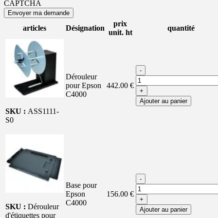
CAPTCHA
prix
articles
Désignation
quantité
unit. ht
-
Dérouleur
pour Epson
442.00 €
+
C4000
Ajouter au panier
SKU :
ASS1111-
S0
-
Base pour
Epson
156.00 €
+
C4000
SKU :
Dérouleur
Ajouter au panier
d'étiquettes pour