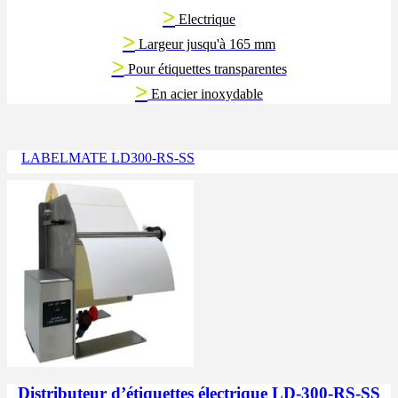
>
Electrique
>
Largeur jusqu'à 165 mm
>
Pour étiquettes transparentes
>
En acier inoxydable
LABELMATE LD300-RS-SS
Distributeur d’étiquettes électrique LD-300-RS-SS