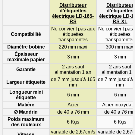
Distributeur
Distributeur
d’étiquettes
d’étiquettes
électrique LD-165-
électrique LD-1
RS
RS-XL
Ne convient pas aux
Ne convient pas 
Compatibilité
étiquettes
étiquettes
transparentes
transparentes
Diamètre bobine
220 mm maxi
300 mm maxi
Épaisseur
3 mm
3 mm
maximale papier
2 ans sauf
2 ans sauf
Garantie
alimentation 1 an
alimentation 1 
de 7 mm jusqu'à 165
de 7 mm jusqu'à
Largeur étiquette
mm
mm
Longueur mini
6 mm
6 mm
étiquette
Matière
Acier
Acier inoxydab
Ø Mandrin
de 40 à 76 mm
de 40 à 76 m
Poids maximum
6 Kgs
6 Kgs
des rouleaux
variable de 2,67cm/s
variable de 2,67
Vitesse