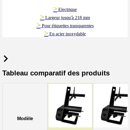
>
Electrique
>
Largeur jusqu'à 218 mm
>
Pour étiquettes transparentes
>
En acier inoxydable
Tableau comparatif des produits
Modèle