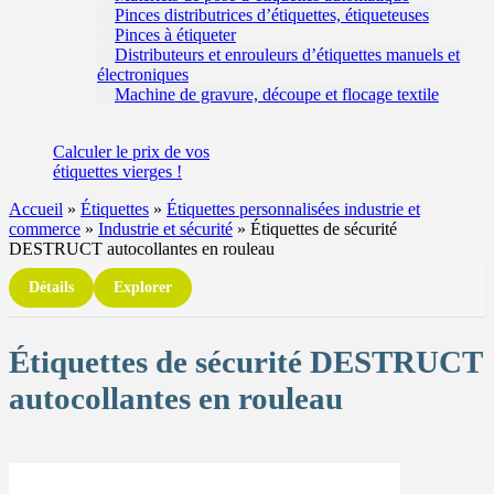
Pinces distributrices d’étiquettes, étiqueteuses
Pinces à étiqueter
Distributeurs et enrouleurs d’étiquettes manuels et
électroniques
Machine de gravure, découpe et flocage textile
Calculer
le prix de vos
étiquettes
vierges !
Accueil
»
Étiquettes
»
Étiquettes personnalisées industrie et
commerce
»
Industrie et sécurité
»
Étiquettes de sécurité
DESTRUCT autocollantes en rouleau
Détails
Explorer
Étiquettes de sécurité DESTRUCT
autocollantes en rouleau