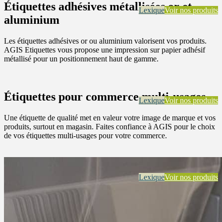
Étiquettes adhésives métallisées or et
Lexique
Voir nos produits
aluminium
Les étiquettes adhésives or ou aluminium valorisent vos produits.
AGIS Etiquettes vous propose une impression sur papier adhésif
métallisé pour un positionnement haut de gamme.
Étiquettes pour commerce multi-usages
Lexique
Voir nos produits
Une étiquette de qualité met en valeur votre image de marque et vos
produits, surtout en magasin. Faites confiance à AGIS pour le choix
de vos étiquettes multi-usages pour votre commerce.
Lexique
Voir nos produits