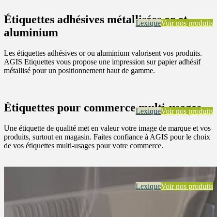
Étiquettes adhésives métallisées or et
Lexique
Voir nos produits
aluminium
Les étiquettes adhésives or ou aluminium valorisent vos produits.
AGIS Etiquettes vous propose une impression sur papier adhésif
métallisé pour un positionnement haut de gamme.
Étiquettes pour commerce multi-usages
Lexique
Voir nos produits
Une étiquette de qualité met en valeur votre image de marque et vos
produits, surtout en magasin. Faites confiance à AGIS pour le choix
de vos étiquettes multi-usages pour votre commerce.
Lexique
Voir nos produits