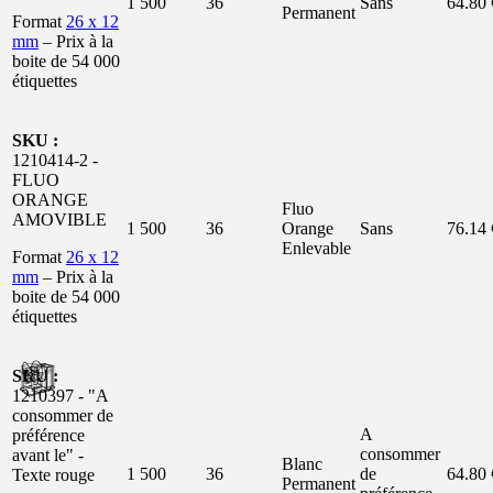
1 500
36
Sans
64.80 
Permanent
Format
26 x 12
mm
– Prix à la
boite de 54 000
étiquettes
SKU :
1210414-2 -
FLUO
ORANGE
Fluo
AMOVIBLE
1 500
36
Orange
Sans
76.14 
Enlevable
Format
26 x 12
mm
– Prix à la
boite de 54 000
étiquettes
SKU :
1210397 - "A
consommer de
A
préférence
consommer
avant le" -
Blanc
1 500
36
de
64.80 
Texte rouge
Permanent