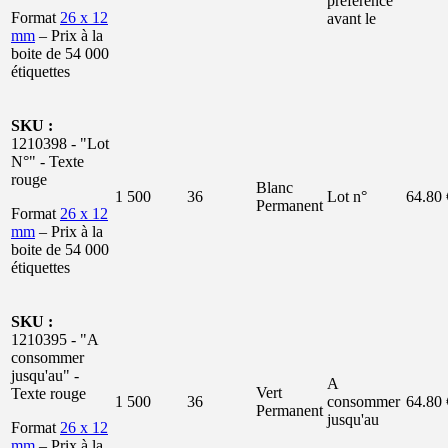
préférence
Format
26 x 12
avant le
mm
– Prix à la
boite de 54 000
étiquettes
SKU :
1210398 - "Lot
N°" - Texte
rouge
Blanc
1 500
36
Lot n°
64.80 
Permanent
Format
26 x 12
mm
– Prix à la
boite de 54 000
étiquettes
SKU :
1210395 - "A
consommer
jusqu'au" -
A
Vert
Texte rouge
1 500
36
consommer
64.80 
Permanent
jusqu'au
Format
26 x 12
mm
– Prix à la