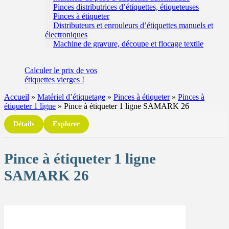
Pinces distributrices d’étiquettes, étiqueteuses
Pinces à étiqueter
Distributeurs et enrouleurs d’étiquettes manuels et
électroniques
Machine de gravure, découpe et flocage textile
Calculer
le prix de vos
étiquettes
vierges !
Accueil
»
Matériel d’étiquetage
»
Pinces à étiqueter
»
Pinces à
étiqueter 1 ligne
»
Pince à étiqueter 1 ligne SAMARK 26
Détails
Explorer
Pince à étiqueter 1 ligne
SAMARK 26