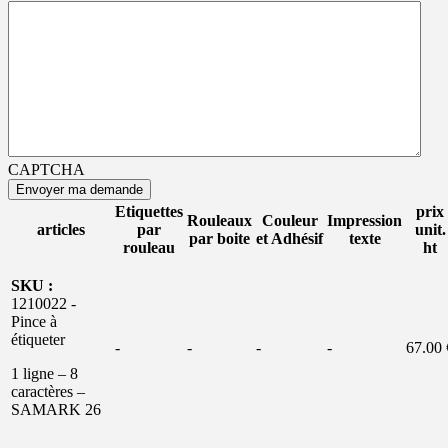
CAPTCHA
Etiquettes
prix
Rouleaux
Couleur
Impression
articles
par
unit.
par boite
et Adhésif
texte
rouleau
ht
SKU :
1210022 -
Pince à
étiqueter
-
-
-
-
67.00 
1 ligne – 8
caractères –
SAMARK 26