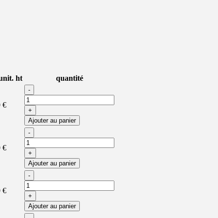
unit. ht
quantité
-
 €
+
Ajouter au panier
-
 €
+
Ajouter au panier
-
 €
+
Ajouter au panier