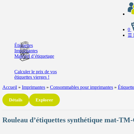
0
☰
Étiquettes
Imprimantes
Matériel d’étiquetage
Calculer
le prix de vos
étiquettes
vierges !
Accueil
»
Imprimantes
»
Consommables pour imprimantes
»
Étiquett
Détails
Explorer
Rouleau d’étiquettes synthétique mat-T