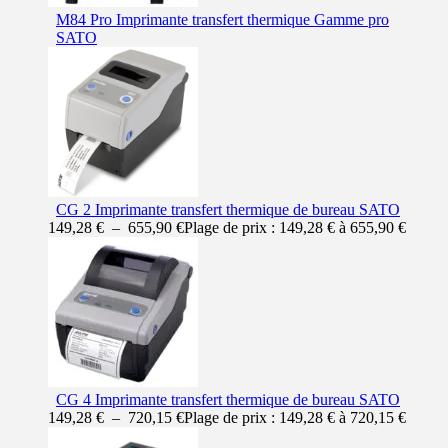
M84 Pro Imprimante transfert thermique Gamme pro
SATO
CG 2 Imprimante transfert thermique de bureau SATO
149,28
€
–
655,90
€
Plage de prix : 149,28 € à 655,90 €
CG 4 Imprimante transfert thermique de bureau SATO
149,28
€
–
720,15
€
Plage de prix : 149,28 € à 720,15 €