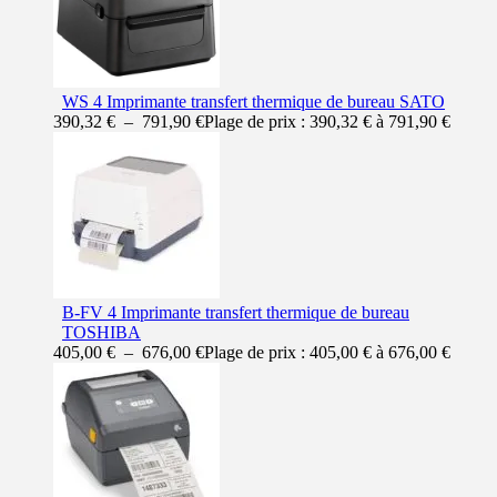
WS 4 Imprimante transfert thermique de bureau SATO
390,32
€
–
791,90
€
Plage de prix : 390,32 € à 791,90 €
B-FV 4 Imprimante transfert thermique de bureau
TOSHIBA
405,00
€
–
676,00
€
Plage de prix : 405,00 € à 676,00 €