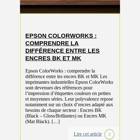
EPSON COLORWORKS :
DÉC
COMPRENDRE LA
NOU
DIFFÉRENCE ENTRE LES
EPS
ENCRES BK ET MK
D600
ÉTI
Epson ColorWorks : comprendre la
différence entre les encres BK et MK Les
Découv
imprimantes industrielles Epson ColorWorks
ColorW
sont devenues des références pour
Étiquet
l’impression d’étiquettes couleurs en petites
dernier
et moyennes séries. Leur polyvalence repose
D6000, 
notamment sur un choix d’encres adapté aux
couleu
besoins de chaque secteur : Encres BK
encres 
(Black – Gloss/Brillantes) ou Encres MK
DYL. Pa
(Mat Black). […]
couleur
de nom
Lire cet article