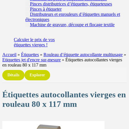
Pinces distributrices d’étiquettes, étiqueteuses
Pinces à étiqueter
Distributeurs et enrouleurs d’étiquettes manuels et
électroniques
Machine de gravure, découpe et flocage textile
Calculer
le prix de vos
étiquettes
vierges !
Accueil
»
Étiquettes
»
Rouleau d’étiquette autocollante multiusage
»
Etiquettes jet d'encre sur-mesure
»
Étiquettes autocollantes vierges
en rouleau 80 x 117 mm
Détails
Explorer
Étiquettes autocollantes vierges en
rouleau 80 x 117 mm